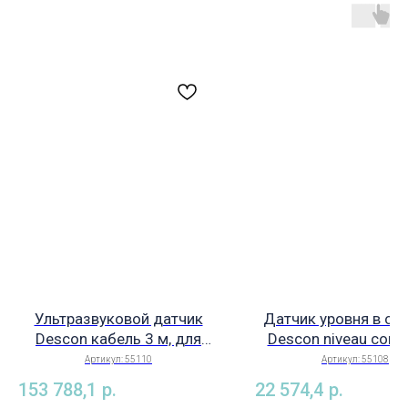
Ультразвуковой датчик
Датчик уровня в ск
Descon кабель 3 м, для
Descon niveau comp
расширительного бака, арт.
кабелем 5м, арт. 
Артикул:
55110
Артикул:
55108
55110
153 788,1
р.
22 574,4
р.