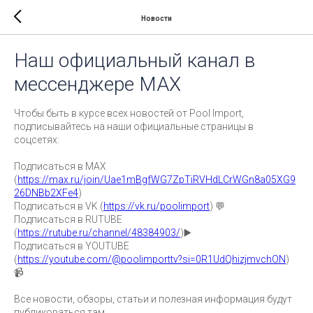
Новости
Наш официальный канал в
мессенджере MAX
Чтобы быть в курсе всех новостей от Pool Import,
подписывайтесь на наши официальные страницы в
соцсетях:
Подписаться в MAX
(
https://max.ru/join/Uae1mBgfWG7ZpTiRVHdLCrWGn8a05XG9
26DNBb2XFe4
)
Подписаться в VK (
https://vk.ru/poolimport
) 💬
Подписаться в RUTUBE
(
https://rutube.ru/channel/48384903/
)▶️
Подписаться в YOUTUBE
(
https://youtube.com/@poolimporttv?si=0R1UdQhizjmvchON
)
📹
Все новости, обзоры, статьи и полезная информация будут
публиковаться там.