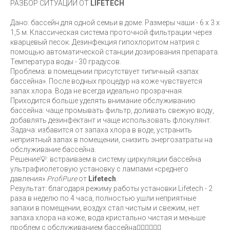
РАЗБОР СИТУАЦИИ ОТ
LIFETECH
Дано: бассейн для одной семьи в доме. Размеры чаши - 6 х 3 х
1,5 м. Классическая система проточной фильтрации через
кварцевый песок. Дезинфекция гипохлоритом натрия с
помощью автоматической станции дозирования препарата.
Температура воды - 30 градусов.
Проблема: в помещении присутствует типичный «запах
бассейна». После водных процедур на коже чувствуется
запах хлора. Вода не всегда идеально прозрачная.
Приходится больше уделять внимание обслуживанию
бассейна: чаще промывать фильтр, доливать свежую воду,
добавлять дезинфектант и чаще использовать флокулянт.
Задача: избавится от запаха хлора в воде, устранить
неприятный запах в помещении, снизить энергозатраты на
обслуживание бассейна.
Решение💡: встраиваем в систему циркуляции бассейна
ультрафиолетовую установку с лампами «среднего
давления»
ProfiPure
от
Lifetech
.
Результат: благодаря режиму работы установки Lifetech - 2
раза в неделю по 4 часа, полностью ушли неприятные
запахи в помещении, воздух стал чистым и свежим, нет
запаха хлора на коже, вода кристально чистая и меньше
проблем с обслуживанием бассейна👍🏻👍🏻👍🏻