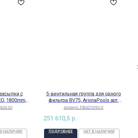
засыпки с
5-вентильная группа для одного
CO, 1800mm,
фильтра BV75, ArionaPools арт.
mm, поток
FIBS075PN10
1800.50
Артикул:
FIBS075PN10
62mm, Ariona
251 610,5
р.
), арт.
0.50
ПОДРОБНЕЕ
 В НАЛИЧИИ
НЕТ В НАЛИЧИИ