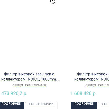
Фильтр высокой засыпки с
Фильтр высокой 
коллектором INDICO, 1800mm,
коллектором INDI
подключение 110mm, поток
подключение 140
Артикул:
INDICO1800.30
Артикул:
INDICO
76m3/h, высотой 2262mm, Ariona
125m3/h, высотой 22
 473 920,2
р.
1 608 426
р.
Pools (Испания), арт.
Pools (Испания
INDICO1800.30
INDICO180
ПОДРОБНЕЕ
ПОДРОБНЕЕ
НЕТ В НАЛИЧИИ
НЕТ