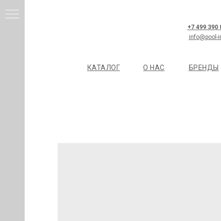
+7 499 390
info@pool-i
КАТАЛОГ
О НАС
БРЕНДЫ
И
Я