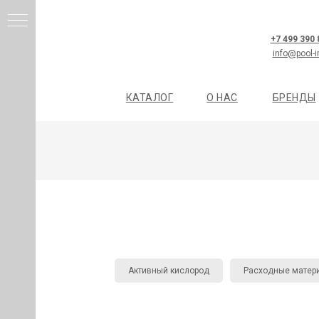
+7 499 390
info@pool-i
КАТАЛОГ
О НАС
БРЕНДЫ
И
Я
Активный кислород
Расходные матери