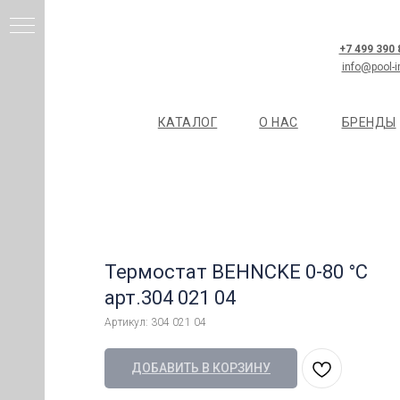
+7 499 390
info@pool-i
КАТАЛОГ
О НАС
БРЕНДЫ
И
Термостат BEHNCKE 0-80 °С
Я
арт.304 021 04
Артикул:
304 021 04
ДОБАВИТЬ В КОРЗИНУ