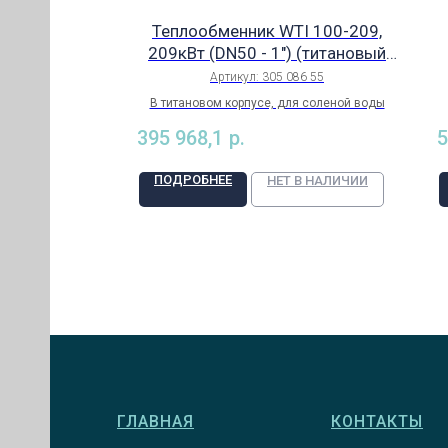
Теплообменник WTI 100-209,
209кВт (DN50 - 1") (титановый
корпус), Behnсke (Германия), арт.
Артикул:
305 086 55
305 086 55
В титановом корпусе, для соленой воды
395 968,1
р.
5
ПОДРОБНЕЕ
В НАЛИЧИИ
НЕТ В НАЛИЧИИ
ИЯ)
КИЙ
ЕЛИ
ГЛАВНАЯ
КОНТАКТЫ