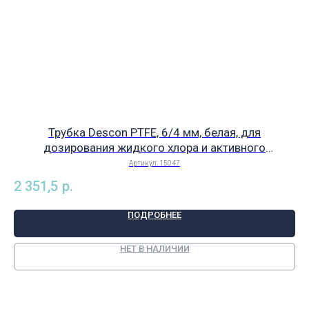
Трубка Descon PTFE, 6/4 мм, белая, для
Вс
дозирования жидкого хлора и активного
кислорода за 1 п.м, арт. 15047
Артикул:
15047
2 351,5
р.
6 
ПОДРОБНЕЕ
НЕТ В НАЛИЧИИ