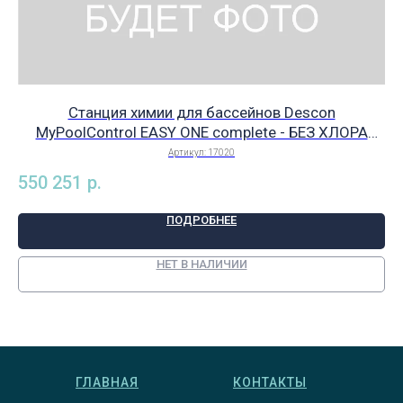
Станция химии для бассейнов Descon
Мо
MyPoolControl EASY ONE complete - БЕЗ ХЛОРА
дозация кислорода по времени / pH, арт. 17020
Артикул:
17020
550 251
р.
ПОДРОБНЕЕ
НЕТ В НАЛИЧИИ
ГЛАВНАЯ
КОНТАКТЫ