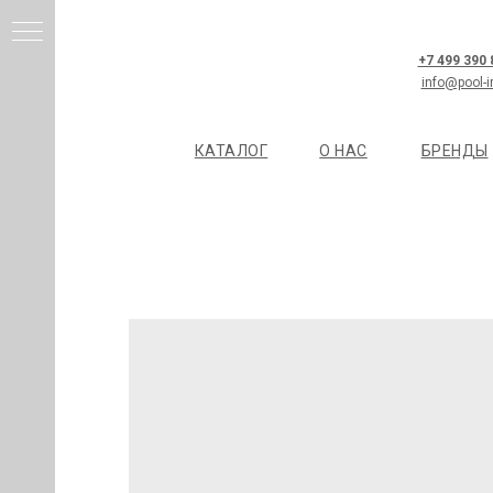
+7 499 390
info@pool-i
КАТАЛОГ
О НАС
БРЕНДЫ
И
Я