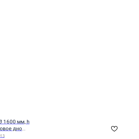
Ø 1600 мм, h
овое дно
13
013