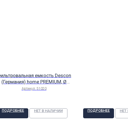
ильтровальная емкость Descon
(Германия) home PREMIUM, Ø
610, h =1080 mm, коллектор,
Артикул:
51020
Подключение DN 40 / 50 mm,
верхняя крышка DN 210, арт.
51020
ПОДРОБНЕЕ
ПОДРОБНЕЕ
НЕТ В НАЛИЧИИ
НЕТ