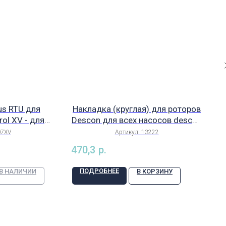
s RTU для
Накладка (круглая) для роторов
ol XV - для
Descon для всех насосов descon
лем descon-
dos, арт. 13222
07XV
Артикул:
13222
one Descon
470,3
р.
. 15007XV
ПОДРОБНЕЕ
 В НАЛИЧИИ
В КОРЗИНУ