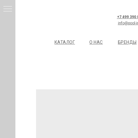
+7 499 390
info@pool-i
КАТАЛОГ
О НАС
БРЕНДЫ
И
Я