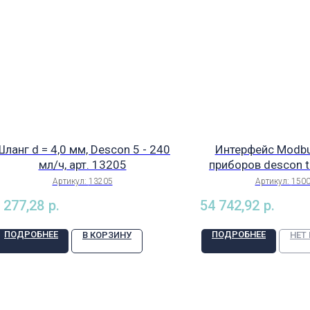
ланг d = 4,0 мм, Descon 5 - 240
Интерфейс Modbu
мл/ч, арт. 13205
приборов descon tr
соединения с моду
Артикул:
13205
Артикул:
150
trol mobil-trol 
 277,28
р.
54 742,92
р.
(Германия), арт
ПОДРОБНЕЕ
ПОДРОБНЕЕ
В КОРЗИНУ
НЕТ