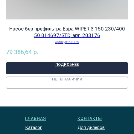
Насос без префильтра Espa WIPER 3 150 230/400
50 014697/STD, арт. 203176
Артикул:
203176
79 386,64
р.
47
ПОДРОБНЕЕ
НЕТ В НАЛИЧИИ
ГЛАВНАЯ
КОНТАКТЫ
Каталог
Для дилеров