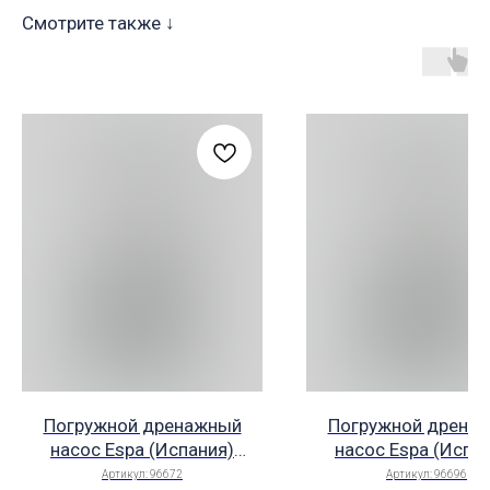
Смотрите также ↓
Погружной дренажный
Погружной дрена
насос Espa (Испания)
насос Espa (Испа
DRAINEX 202 400 50
DRAINEX 301M A 2
Артикул:
96672
Артикул:
96696