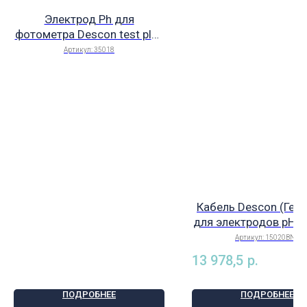
Электрод Ph для
фотометра Descon test plus
арт.35018
Артикул:
35018
Кабель Descon (Гер
для электродов pH и
стандартный, чер
Артикул:
15020BNC
исполнение: COAX-
13 978,5
р.
1,20 м, исполнение: B
15020BNC
ПОДРОБНЕЕ
ПОДРОБНЕЕ