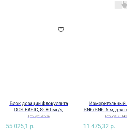
Блок дозации флокулянта
Измерительный ка
DOS BASIC, 8- 80 мг/ч,
SN6/SN6, 5 м, для ста
AquaControl арт. 20504
разъемов электро
Артикул:
20504
Артикул:
20143
AquaControl (Германия
55 025,1
р.
11 475,32
р.
20143