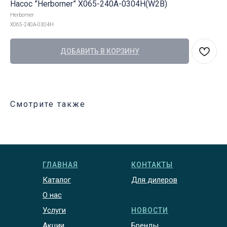
Насос ”Herborner” Х065-240А-0304Н(W2B)
Herborner
Х065-240А-0304Н
ДОБАВИТЬ В КОРЗИНУ
Смотрите также
ГЛАВНАЯ
КОНТАКТЫ
Каталог
Для дилеров
О нас
Услуги
НОВОСТИ
Акции
Бренды