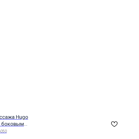
ссажа Hugo
с боковым
, бронза, с
3050
 RGBW LED