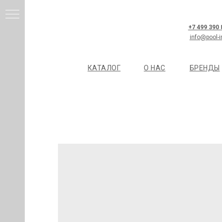
+7 499 390
info@pool-i
КАТАЛОГ
О НАС
БРЕНДЫ
И
Я