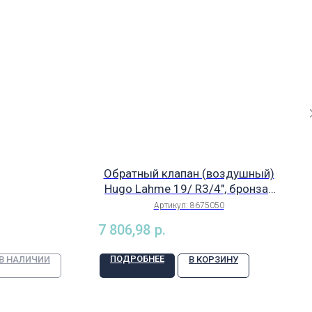
050
Обратный клапан (воздушный)
Hugo Lahme 19/ R3/4", бронза/
ПВХ, арт. 8675050
Артикул:
8675050
7 806,98
р.
ПОДРОБНЕЕ
 В НАЛИЧИИ
В КОРЗИНУ