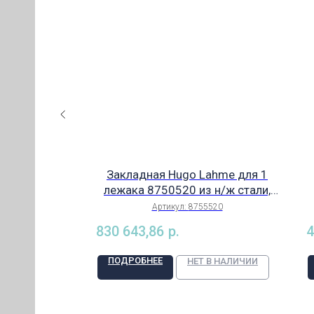
ahme Taifun
Закладная Hugo Lahme для 1
ИЯ)
3/ч, 2,6 кВт,
лежака 8750520 из н/ж стали,
насос, щит
арт. 8755520
020
Артикул:
8755520
КИЙ
панель), без
830 643,86
р.
4
поручней и
ЕЛИ
ейна, арт.
ПОДРОБНЕЕ
В НАЛИЧИИ
НЕТ В НАЛИЧИИ
0