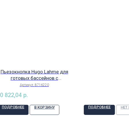
арт.8503
Пьезокнопка Hugo Lahme для
готовых бассейнов с
контргайкой G1", арт. 8716220
Артикул:
8716220
0 822,04
р.
ПОДРОБНЕЕ
ПОДРОБНЕЕ
В КОРЗИНУ
НЕТ