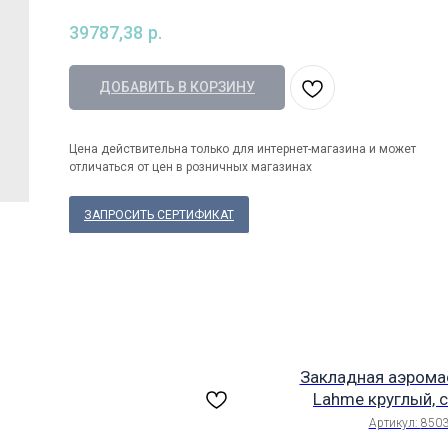
39787,38
р.
ДОБАВИТЬ В КОРЗИНУ
Цена действительна только для интернет-магазина и может
отличаться от цен в розничных магазинах
ЗАПРОСИТЬ СЕРТИФИКАТ
Закладная аэрома
Lahme круглый, 
выходом 1,5", вн.р
Артикул:
850
G1½ IG для 4/4