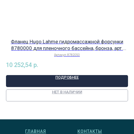
Фланец Hugo Lahme гидромассажной форсунки
8780000 для пленочного бассейна, бронза, арт.
8782050
Артикул:
8782050
10 252,54
р.
32
ПОДРОБНЕЕ
НЕТ В НАЛИЧИИ
ГЛАВНАЯ
КОНТАКТЫ