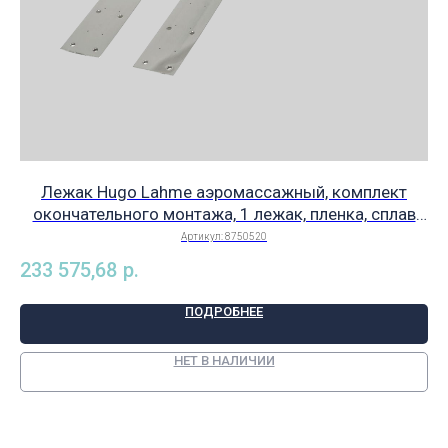
Лежак Hugo Lahme аэромассажный, комплект
окончательного монтажа, 1 лежак, пленка, сплав
Rg5, арт. 8750520
Артикул:
8750520
233 575,68
р.
25
ПОДРОБНЕЕ
НЕТ В НАЛИЧИИ