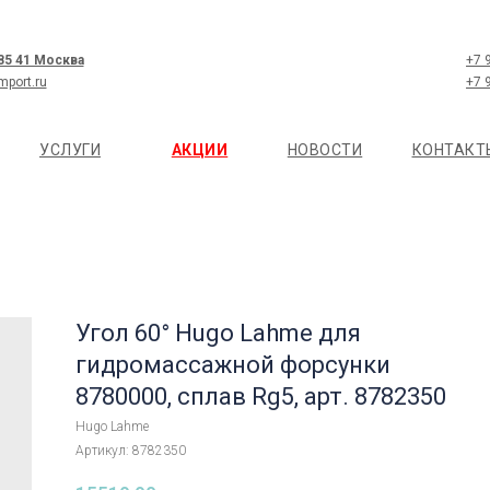
 85 41 Москва
+7 
mport.ru
+7 
УСЛУГИ
АКЦИИ
НОВОСТИ
КОНТАКТ
Угол 60° Hugo Lahme для
гидромассажной форсунки
8780000, сплав Rg5, арт. 8782350
Hugo Lahme
Артикул:
8782350