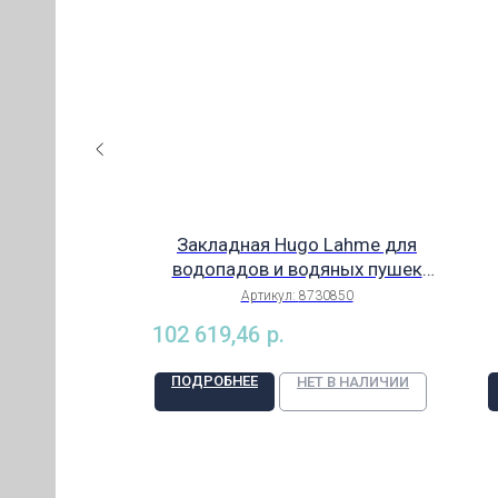
me фланцев
Закладная Hugo Lahme для
 системы
водопадов и водяных пушек
ИЯ)
пленочных
(кроме Mini), для композитного
850
Артикул:
8730850
Rg5, арт.
бассейна, сплав Rg5, арт.
КИЙ
102 619,46
р.
0
8730850
ПОДРОБНЕЕ
В НАЛИЧИИ
НЕТ В НАЛИЧИИ
ЕЛИ