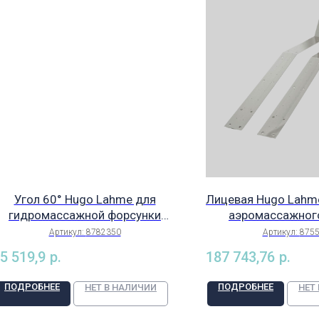
Угол 60° Hugo Lahme для
Лицевая Hugo Lahm
гидромассажной форсунки
аэромассажног
8780000, сплав Rg5, арт.
(накладка из не
Артикул:
8782350
Артикул:
875
8782350
комплект из 2 шт.),
5 519,9
р.
187 743,76
р.
ПОДРОБНЕЕ
ПОДРОБНЕЕ
НЕТ В НАЛИЧИИ
НЕТ