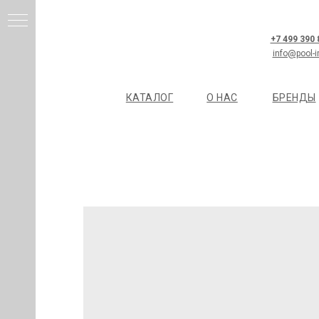
+7 499 390
info@pool-i
КАТАЛОГ
О НАС
БРЕНДЫ
И
Я