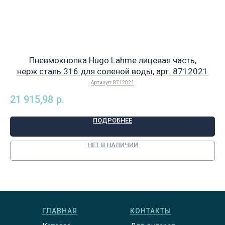
Пневмокнопка Hugo Lahme лицевая часть,
К
нерж.сталь 316 для соленой воды, арт. 8712021
Артикул:
8712021
21 915,98
р.
ПОДРОБНЕЕ
НЕТ В НАЛИЧИИ
ГЛАВНАЯ
КОНТАКТЫ