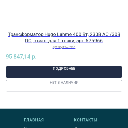
Трансформатор Hugo Lahme 400 Вт, 230В AC /30В
DC, с вых. для 1 точки, арт. 575966
пр
Артикул:
575966
95 847,14
р.
86
ПОДРОБНЕЕ
НЕТ В НАЛИЧИИ
ГЛАВНАЯ
КОНТАКТЫ