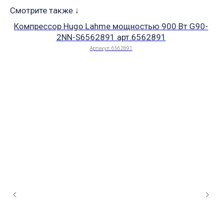
Смотрите также ↓
Компрессор Hugo Lahme мощностью 900 Вт G90-
2NN-S6562891 арт.6562891
Артикул:
6562891