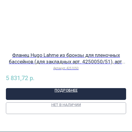
Фланец Hugo Lahme из бронзы для пленочных
бассейнов (для закладных арт. 4250050/51), арт.
4251050
Артикул:
4251050
5 831,72
р.
ПОДРОБНЕЕ
НЕТ В НАЛИЧИИ