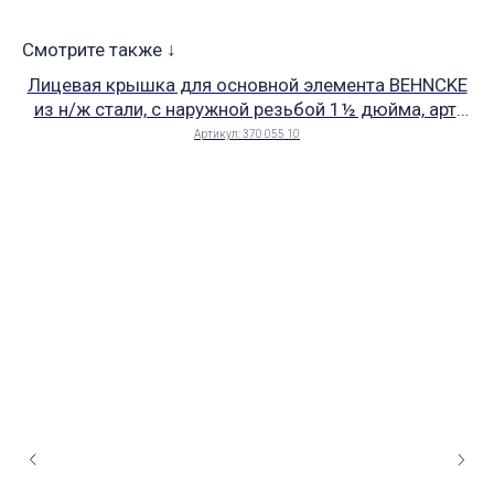
Смотрите также ↓
Лицевая крышка для основной элемента BEHNCKE
О
из н/ж стали, с наружной резьбой 1½ дюйма, арт.
370 055 10
Артикул:
370 055 10