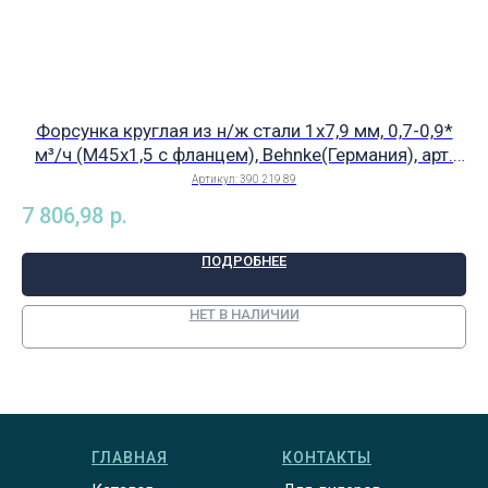
Форсунка круглая из н/ж стали 1х7,9 мм, 0,7-0,9*
Фо
м³/ч (М45х1,5 с фланцем), Behnke(Германия), арт.
390 219 89
Артикул:
390 219 89
7 806,98
р.
14
ПОДРОБНЕЕ
НЕТ В НАЛИЧИИ
ГЛАВНАЯ
КОНТАКТЫ