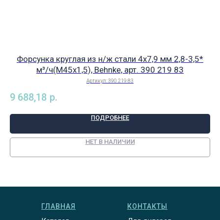
Форсунка круглая из н/ж стали 4х7,9 мм 2,8-3,5*
Р
м³/ч(М45х1,5), Behnke, арт. 390 219 83
Артикул:
390 219 83
9 688,18
р.
4 
ПОДРОБНЕЕ
НЕТ В НАЛИЧИИ
ГЛАВНАЯ
КОНТАКТЫ