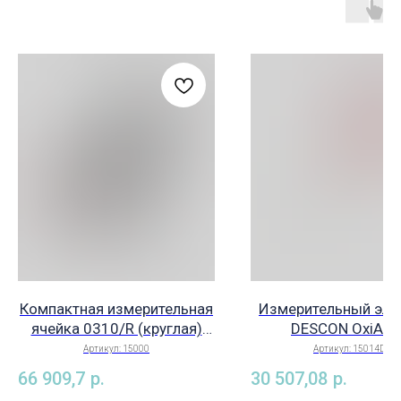
Компактная измерительная
Измерительный эле
ячейка 0310/R (круглая)
DESCON OxiActi
для 3 электродов, включая
(бесхлорный),
Артикул:
15000
Артикул:
15014D
волоконный фильтр Descon
потенциостатический
66 909,7
р.
30 507,08
р.
(Германия), арт. 15000
15014D