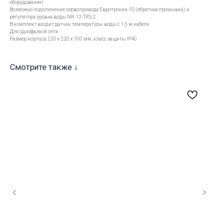
оборудования)
Возможно подключение сервопривода Евротроник-10 (обратная промывка) и
регулятора уровня воды NR-12-TRS-2
В комплект входит датчик температуры воды с 1,5 м кабеля
Для однофазной сети
Размер корпуса 220 x 220 x 100 мм, класс защиты IP40
Смотрите также ↓