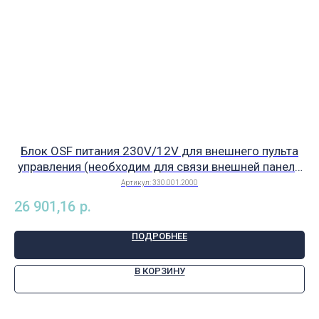
Блок OSF питания 230V/12V для внешнего пульта
С
управления (необходим для связи внешней панели
R
с оборудование управления бассейном), арт.
Артикул:
330.001.2000
330.001.2000
26 901,16
р.
59
ПОДРОБНЕЕ
В КОРЗИНУ