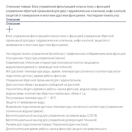
Описание товара: Блок управления фильтрацией класса люкс с функцией
управления обратной промывкой для двух гидравлических клапанов, инфо-кнопкой,
защитой от замерзания и многими другими функциями. Наглядная панель упр
Описание
Описание
Блок управления фильтрацией класса люкс с функцией управления обратной
промывкой для двух гидравлических клапанов, инфо-кнопкой, защитой от
замерзания и многими другими функциями.
Наглядная панель управления бассейном с графическим отображением всех функций.
Улучшенная структура управления (меню)
Современная плёночная клавиатура (сенсорные кнопки защищены
водонепроницаемой и грязезащитной плёнкой)
ЖК-дисплей: температура воды, время, температура солнечного коллектора (если
подключен датчик), время работы фильтра
Управления обратной промывкой для гидроклапанов
Диагностика сбоев с выводом сообщений на дисплей
Накопитель общего времени работы насоса фильтра, водонагрева, солнечного
водонагрева, количества обратных промывок, сбоев и т.д.
Регулировка температуры 0° — 40°C
Защита от замерзания воды
Возможное подключение датчика температуры солнечного коллектора (управление
солнечным водонагревом)
Беспотенциальный выход для управления нагревом воды (230 В)
Беспотенциальный выход для управления дозирующей техникой
Разъём для подключения Сервис-Терминала (диагностика)
Дополнительное время работы насоса фильтра (защита нагревательного