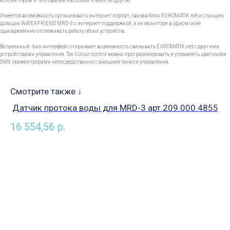
коллектором и тепловыми насосами и многое другое.
Имеется возможность организовать интернет портал, связав блок EUROMATIK.net и станцию
дозации WATERFRIEND MRD-3 с интернет-поддержкой, и на мониторе в одном окне
одновременно отслеживать работу обоих устройств.
Встроенный -bus интерфейс открывает возможность связывать EUROMATIK.net с другими
устройствами управления. Так Colour control можно программировать и управлять цветными
DMX прожектрорами непосредственно с внешней панели управления.
Смотрите также ↓
Датчик протока воды для MRD-3 арт.209.000.4855
16 554,56
р.