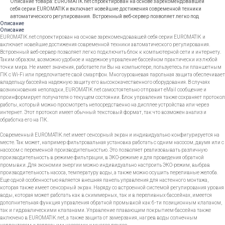
Описание товара: EUROMATIK.net спроектирован на основе зарекомендовавшей
себя серии EUROMATIK и включает новейшие достижения современной техники
автоматического регулирования. Встроенный веб-сервер позволяет легко под
Описание
Описание
EUROMATIK.net спроектирован на основе зарекомендовавшей себя серии EUROMATIK и
включает новейшие достижения современной техники автоматического регулирования.
Встроенный веб-сервер позволяет легко подключить блок к компьютерной сети и интернету.
Таким образом, возможно удобное и надежное управление бассейном практически из любой
точки мира. Не имеет значения, работаете ли Вы на компьютере, пользуетесь ли планшетным
ПК с Wi-Fi или предпочитаете свой смартфон. Многоуровневая парольная защита обеспечивает
владельцу бассейна надежную защиту его высококачественного оборудования. В случаях
возникновения неполадки, EUROMATIK.net самостоятельно отправит eMail сообщение и
проинформирует получателя о текущем состоянии. Блок управления также сохраняет протокол
работы, который можно просмотреть непосредственно на дисплее устройства или через
интернет. Этот протокол имеет обычный текстовый формат, так что возможен анализ и
обработка его на ПК.
Современный EUROMATIK.net имеет сенсорный экран и индивидуально конфигурируется на
месте. Так может, например фильтровальная установка работать с одним насосом, двумя или с
насосом с переменной производительностью. Это позволяет реализовывать различную
производительность в режиме фильтрации, в ЭКО-режиме и для проведения обратной
промывки. Для экономии энергии можно индивидуально настроить ЭКО-режим, выбрав
производительность насоса, температуру воды, а также можно осушить переливные желоба.
Еще одной особенностью является внешняя панель управления для настенного монтажа,
которая также имеет сенсорный экран. Наряду со встроенной системой регулирования уровня
воды, которая может работать как в скиммерных, так и в переливных бассейнах, имеется
дополнительная функция управления обратной промывкой как 6-ти позиционным клапаном,
так и гидравлическими клапанами. Управление плавающим покрытием бассейна также
включено в EUROMATIK.net, а также защита от замерзания, нагрев воды солнечным