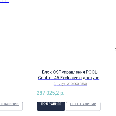
17.000.1001
0.1001
Блок OSF управления POOL-
Control-45 Exclusive с доступом
к сети и 7 дюймовым
Артикул:
310.000.0580
сенсорным экраном, арт.
287 025,2
р.
310.000.0580
ПОДРОБНЕЕ
 В НАЛИЧИИ
НЕТ В НАЛИЧИИ