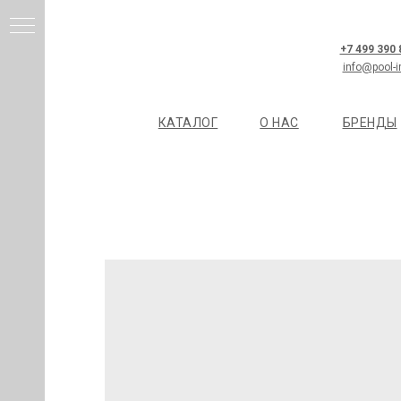
+7 499 390
info@pool-i
КАТАЛОГ
О НАС
БРЕНДЫ
И
Я