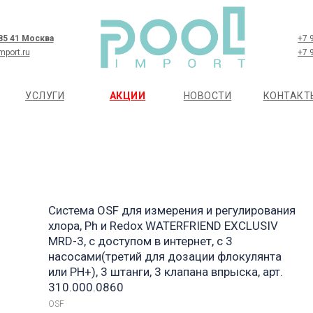
 85 41 Москва
+7 
mport.ru
+7 
УСЛУГИ
АКЦИИ
НОВОСТИ
КОНТАКТ
Система OSF для измерения и регулирования
хлора, Ph и Redox WATERFRIEND EXCLUSIV
MRD-3, с доступом в интернет, с 3
насосами(третий для дозации флокулянта
или РН+), 3 штанги, 3 клапана впрыска, арт.
310.000.0860
OSF