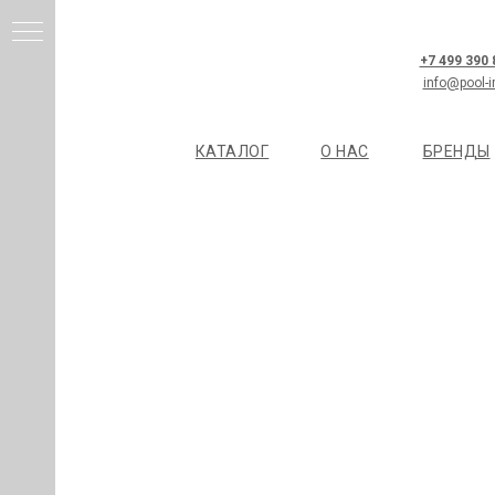
+7 499 390
info@pool-i
КАТАЛОГ
О НАС
БРЕНДЫ
И
Я