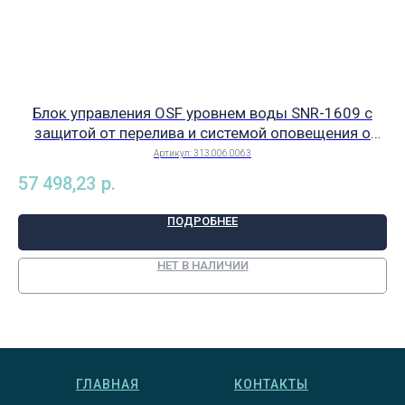
Блок управления OSF уровнем воды SNR-1609 с
К
защитой от перелива и системой оповещения о
сбоях, без магнитного клапана, кабель 15м, арт.
Артикул:
313.006.0063
313.006.0063
57 498,23
р.
35
ПОДРОБНЕЕ
НЕТ В НАЛИЧИИ
ГЛАВНАЯ
КОНТАКТЫ