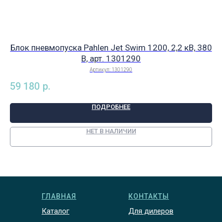
Блок пневмопуска Pahlen Jet Swim 1200, 2,2 кВ, 380
В, арт. 1301290
Артикул:
1301290
59 180
р.
59
ПОДРОБНЕЕ
НЕТ В НАЛИЧИИ
ГЛАВНАЯ
КОНТАКТЫ
Каталог
Для дилеров