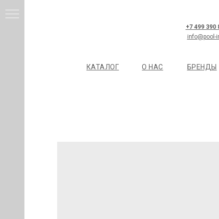
+7 499 390
info@pool-i
КАТАЛОГ
О НАС
БРЕНДЫ
И
Я