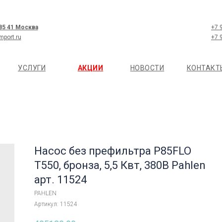
 85 41 Москва
+7 
mport.ru
+7 
УСЛУГИ
АКЦИИ
НОВОСТИ
КОНТАКТ
Насос без префильтра P85FLO
T550, бронза, 5,5 Квт, 380В Pahlen
арт. 11524
PAHLEN
Артикул:
11524