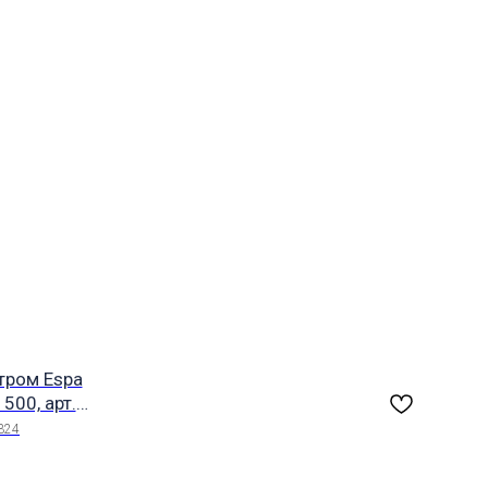
тром Espa
500, арт.
4
324