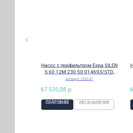
тром Espa
Насос с префильтром Espa SILEN
Н
 150 29M 230
S 60 12M 230 50 014693/STD,
ИЯ)
рт. 203157
арт. 203147
57
Артикул:
203147
КИЙ
67 535,08
р.
6
ПОДРОБНЕЕ
В НАЛИЧИИ
НЕТ В НАЛИЧИИ
ЕЛИ