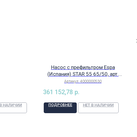
Насос с префильтром Espa
(Испания) STAR 55 65/50, арт.
4000000530
Артикул:
4000000530
361 152,78
р.
ПОДРОБНЕЕ
 В НАЛИЧИИ
НЕТ В НАЛИЧИИ