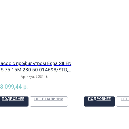
асос с префильтром Espa SILEN
S 75 15M 230 50 014693/STD,
арт. 203148
Артикул:
203148
8 099,44
р.
ПОДРОБНЕЕ
ПОДРОБНЕЕ
НЕТ В НАЛИЧИИ
НЕТ