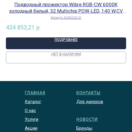
Подводный прожектор Wibre RGB-CW 6000K
холодный белый, 32 Multichip POW-LED, 140 W,CV
12 V-DC, 4640 lm, кабель: UW, 41×0,5 мм², (5м), арт.
Артикул:
4.0492.00.41
98
4.0492.00.41
424 853,21
р.
ПОДРОБНЕЕ
НЕТ В НАЛИЧИИ
ГЛАВНАЯ
КОНТАКТЫ
Каталог
Для дилеров
О нас
Услуги
НОВОСТИ
Акции
Бренды