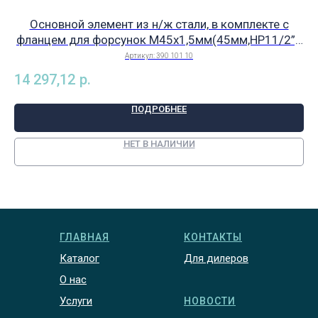
Основной элемент из н/ж стали, в комплекте с
фланцем для форсунок М45х1,5мм(45мм,НР11/2”),
Behnke(Германия), арт. 390 101 10
Артикул:
390 101 10
14 297,12
р.
ПОДРОБНЕЕ
НЕТ В НАЛИЧИИ
ГЛАВНАЯ
КОНТАКТЫ
Каталог
Для дилеров
О нас
Услуги
НОВОСТИ