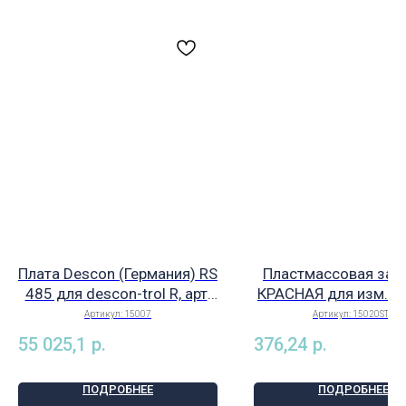
Плата Descon (Германия) RS
Пластмассовая заг
485 для descon-trol R, арт.
КРАСНАЯ для изм. к
15007
pH/Rx (упаковка: 10
Артикул:
15007
Артикул:
15020STO
для консервации на 
55 025,1
р.
376,24
р.
период, арт. 1502
ПОДРОБНЕЕ
ПОДРОБНЕЕ