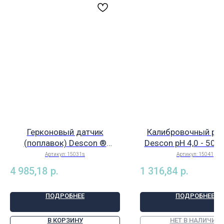
Герконовый датчик
Калибровочный ра
(поплавок) Descon ®
Descon pH 4,0 - 50 мл
ЧЁРНЫЙ 19 мм - для всех
15041
Артикул:
15031s
Артикул:
15041
круглых измерительных
4 985,18
р.
1 316,84
р.
ячеек, арт. 15031s
ПОДРОБНЕЕ
ПОДРОБНЕЕ
В КОРЗИНУ
НЕТ В НАЛИЧИИ