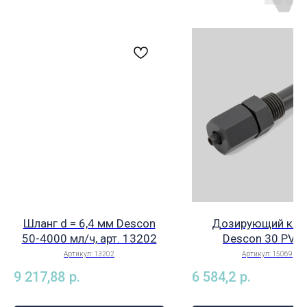
Шланг d = 6,4 мм Descon
Дозирующий кла
50-4000 мл/ч, арт. 13202
Descon 30 PVC 
подсоединением DN
Артикул:
13202
Артикул:
15069
мм, глубина погру
9 217,88
р.
6 584,2
р.
трубки 30 мм, с про
FKM, арт. 1506