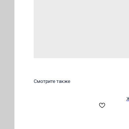
ОВ
Смотрите также
Ж