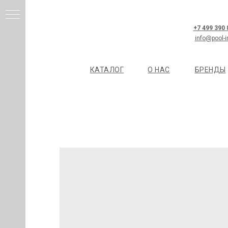
+7 499 390
info@pool-i
КАТАЛОГ
О НАС
БРЕНДЫ
И
Я