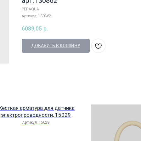
арт.130862
PERAQUA
Артикул:
130862
6089,05
р.
ДОБАВИТЬ В КОРЗИНУ
ёсткая арматура для датчика
электропроводности, 15029
Артикул:
15029