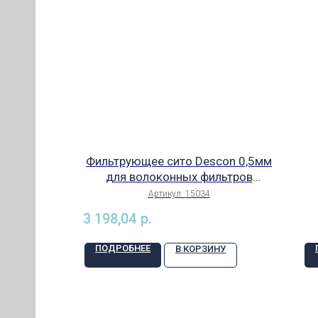
Фильтрующее сито Descon 0,5мм
для волоконных фильтров
ИЯ)
компактных изм. ячеек 0310/R и
Артикул:
15034
0410/B, арт. 15034
КИЙ
3 198,04
р.
ПОДРОБНЕЕ
В КОРЗИНУ
ЕЛИ