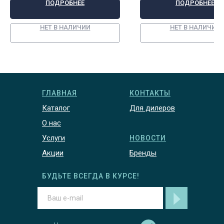
ПОДРОБНЕЕ
ПОДРОБНЕЕ
обработки воды в
плавательных бассейнах
(хлор, средство
НЕТ В НАЛИЧИИ
НЕТ В НАЛИЧИИ
корректировки уровня рН,
коагулянт) 2,64 л/ч, арт.
13003
ГЛАВНАЯ
КОНТАКТЫ
Каталог
Для дилеров
О нас
Услуги
НОВОСТИ
Акции
Бренды
БУДЬТЕ ВСЕГДА В КУРСЕ!