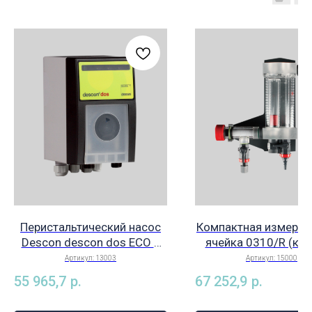
Перистальтический насос
Компактная измерит
Descon descon dos ECO с
ячейка 0310/R (кру
эл./двигателем с
для 3 электродов, в
Артикул:
13003
Артикул:
15000
редуктором для
волоконный фильтр 
55 965,7
р.
67 252,9
р.
автоматической подачи
(Германия), арт. 1
жидких реагентов для