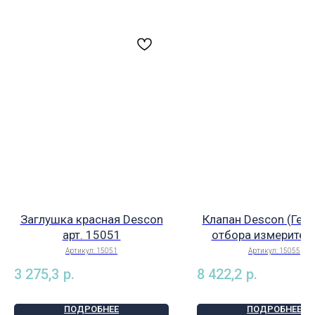
Заглушка красная Descon
Клапан Descon (Гер
арт. 15051
отбора измерител
воды 1/2" с шар
Артикул:
15051
Артикул:
15055
краном; подсоединен
3 275,3
р.
8 422,2
р.
мм, арт. 15055
ПОДРОБНЕЕ
ПОДРОБНЕЕ