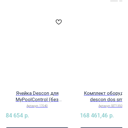
Ячейка Descon для
Комплект оборудо
MyPoolControl (без
descon dos sm д
навесного оборудования),
дозирования pH или 
Артикул:
17040
Артикул:
SET13503
арт. 17040
вкл. шланговую арм
84 654
р.
168 461,46
р.
DLS 4000, всасыв
арматуру с сигнали