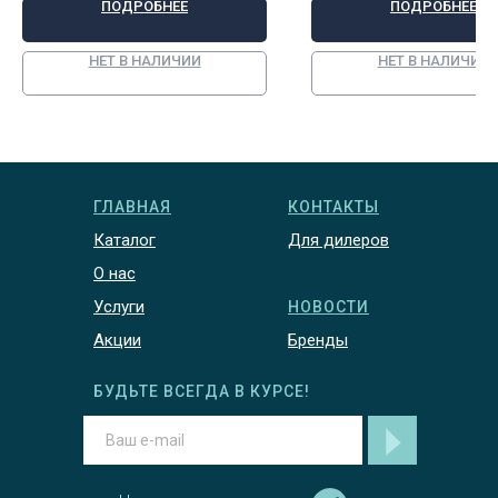
ПОДРОБНЕЕ
ПОДРОБНЕЕ
опорожнения, до
клапаном с шаро
краном PVC 80 м
НЕТ В НАЛИЧИИ
НЕТ В НАЛИЧИИ
трубкой PTFE, ар
SET13503
ГЛАВНАЯ
КОНТАКТЫ
Каталог
Для дилеров
О нас
Услуги
НОВОСТИ
Акции
Бренды
БУДЬТЕ ВСЕГДА В КУРСЕ!