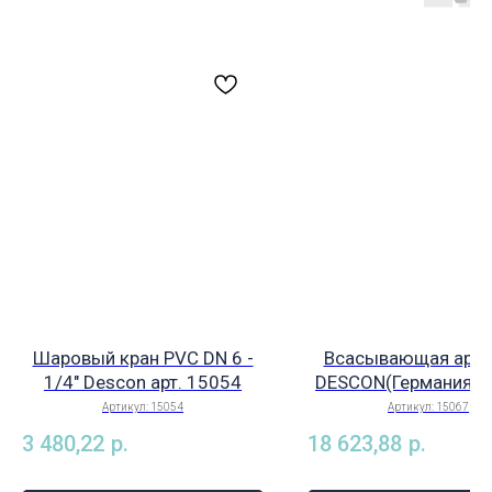
Шаровый кран РVC DN 6 -
Всасывающая арма
1/4" Descon арт. 15054
DESCON(Германия) 
6/4 мм с датчиком у
Артикул:
15054
Артикул:
15067
арт. 15067
3 480,22
р.
18 623,88
р.