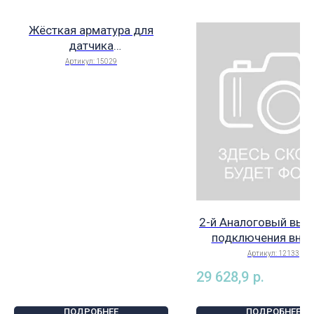
Жёсткая арматура для
датчика
электропроводности,
Артикул:
15029
15029
2-й Аналоговый вых
подключения вне
исполнительных уст
Артикул:
12133
Descon (Германия),
29 628,9
р.
12133
ПОДРОБНЕЕ
ПОДРОБНЕЕ