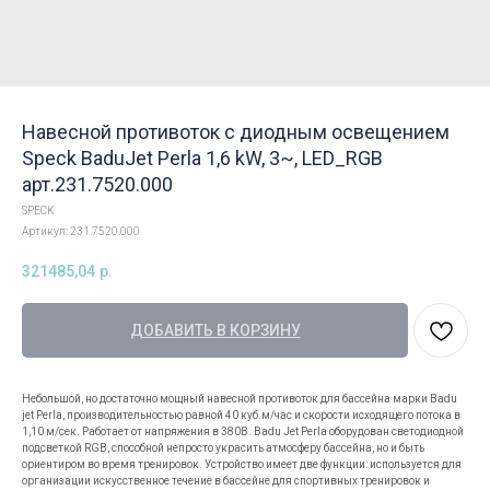
Навесной противоток с диодным освещением
Speck BaduJet Perla 1,6 kW, 3~, LED_RGB
арт.231.7520.000
SPECK
Артикул:
231.7520.000
321485,04
р.
ДОБАВИТЬ В КОРЗИНУ
Небольшой, но достаточно мощный навесной противоток для бассейна марки Badu
jet Perla, производительностью равной 40 куб.м/час и скорости исходящего потока в
1,10 м/сек. Работает от напряжения в 380В. Badu Jet Perla оборудован светодиодной
подсветкой RGB, способной непросто украсить атмосферу бассейна, но и быть
ориентиром во время тренировок. Устройство имеет две функции: используется для
организации искусственное течение в бассейне для спортивных тренировок и