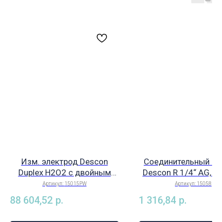
Изм. электрод Descon
Соединительный ни
Duplex H2O2 c двойным
Descon R 1/4“ AG, уг
кольцом ( для изм.
для изм. воды,
Артикул:
15015PW
Артикул:
15058
пероксида водорода),
подсоединение 8/6 м
88 604,52
р.
1 316,84
р.
потенц., арт. 15015PW
15058