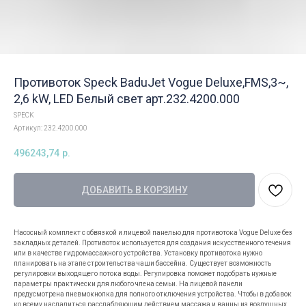
Противоток Speck BaduJet Vogue Deluxe,FMS,3~,
2,6 kW, LED Белый свет арт.232.4200.000
SPECK
Артикул:
232.4200.000
496243,74
р.
ДОБАВИТЬ В КОРЗИНУ
Насосный комплект с обвязкой и лицевой панелью для противотока Vogue Deluxe без
закладных деталей. Противоток используется для создания искусственного течения
или в качестве гидромассажного устройства. Установку противотока нужно
планировать на этапе строительства чаши бассейна. Существует возможность
регулировки выходящего потока воды. Регулировка поможет подобрать нужные
параметры практически для любого члена семьи. На лицевой панели
предусмотрена пневмокнопка для полного отключения устройства. Чтобы в добавок
ко всему насладиться расслабляющим действием массажа и ванны из воздушных