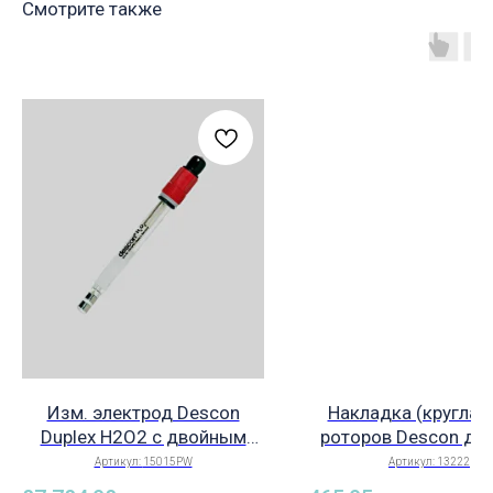
Смотрите также
Изм. электрод Descon
Накладка (круглая
Duplex H2O2 c двойным
роторов Descon для
кольцом ( для изм.
насосов descon dos,
Артикул:
15015PW
Артикул:
13222
пероксида водорода),
13222